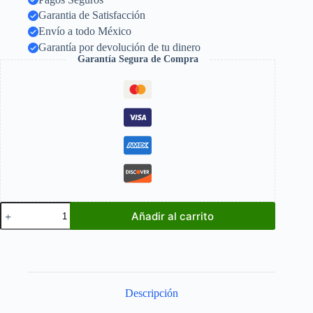
Garantia de Satisfacción
Envío a todo México
Garantía por devolución de tu dinero
Garantía Segura de Compra
Cuatro
Añadir al carrito
Fantásticos
FULL
360
cantidad
Descripción