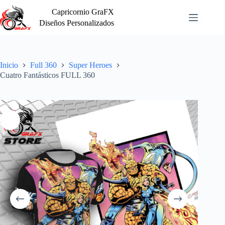
Saltar
Capricornio GraFX
al
contenido
Diseños Personalizados
Inicio
Full 360
Super Heroes
Cuatro Fantásticos FULL 360