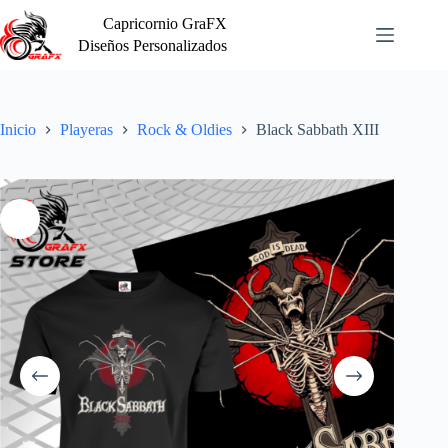
Saltar
Capricornio GraFX
al
contenido
Diseños Personalizados
Inicio
Playeras
Rock & Oldies
Black Sabbath XIII