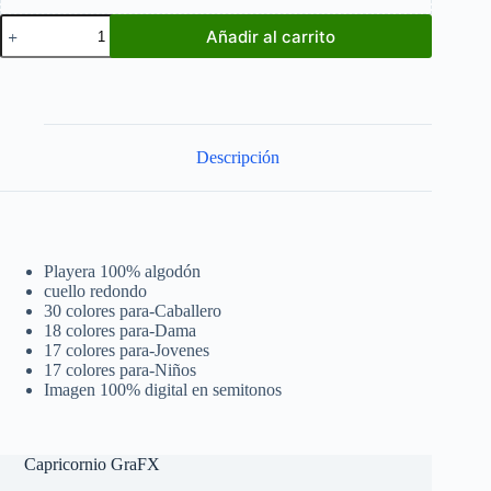
Black
Añadir al carrito
Sabbath
XIII
cantidad
Descripción
Playera 100% algodón
cuello redondo
30 colores para-Caballero
18 colores para-Dama
17 colores para-Jovenes
17 colores para-Niños
Imagen 100% digital en semitonos
Capricornio GraFX