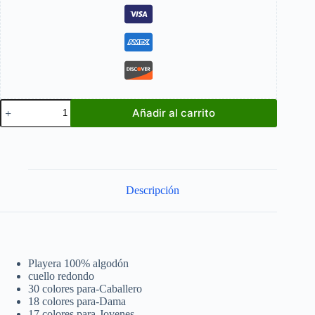
Caballo
Añadir al carrito
Horse
cantidad
Descripción
Playera 100% algodón
cuello redondo
30 colores para-Caballero
18 colores para-Dama
17 colores para-Jovenes