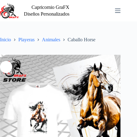
Saltar
Capricornio GraFX
al
contenido
Diseños Personalizados
Inicio
Playeras
Animales
Caballo Horse