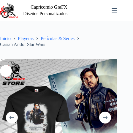
Saltar
Capricornio GraFX
al
contenido
Diseños Personalizados
Inicio
Playeras
Películas & Series
Casian Andor Star Wars