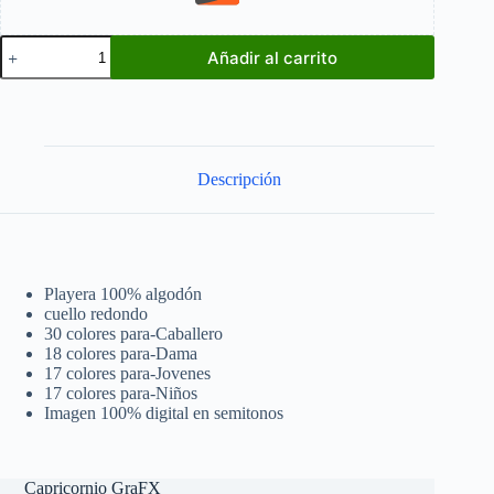
Casian
Añadir al carrito
Andor
Star
Wars
cantidad
Descripción
Playera 100% algodón
cuello redondo
30 colores para-Caballero
18 colores para-Dama
17 colores para-Jovenes
17 colores para-Niños
Imagen 100% digital en semitonos
Capricornio GraFX