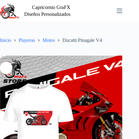
Saltar
Capricornio GraFX
al
contenido
Diseños Personalizados
Inicio
Playeras
Motos
Ducatti Pinagale V4