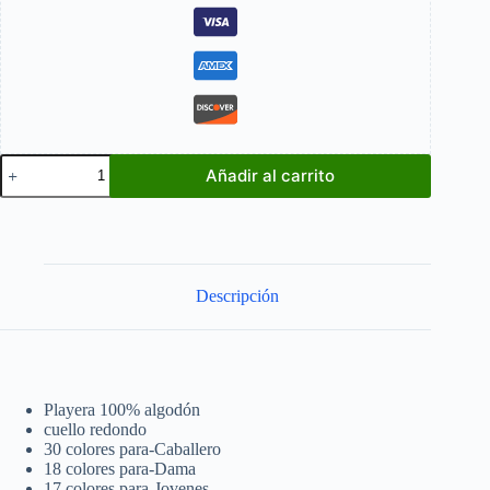
Ducatti
Añadir al carrito
Pinagale
V4
cantidad
Descripción
Playera 100% algodón
cuello redondo
30 colores para-Caballero
18 colores para-Dama
17 colores para-Jovenes