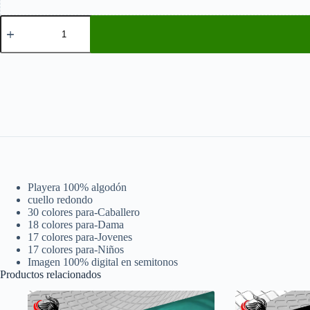
Harry
Potter
Lord
Voldemort
AI
cantidad
Playera 100% algodón
cuello redondo
30 colores para-Caballero
18 colores para-Dama
17 colores para-Jovenes
17 colores para-Niños
Imagen 100% digital en semitonos
Productos relacionados