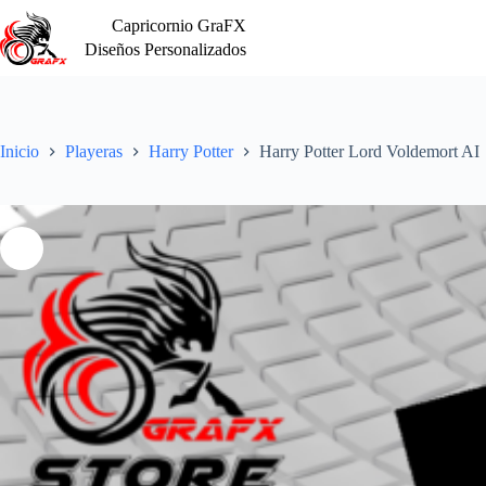
Saltar
Capricornio GraFX
al
contenido
Diseños Personalizados
Inicio
Playeras
Harry Potter
Harry Potter Lord Voldemort AI