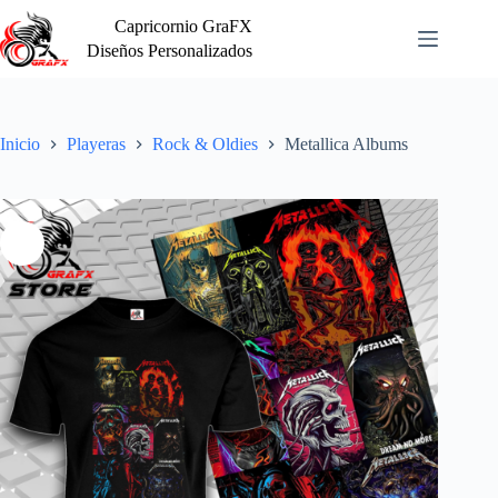
Saltar
Capricornio GraFX
al
contenido
Diseños Personalizados
Inicio
Playeras
Rock & Oldies
Metallica Albums