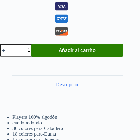
Metallica
Añadir al carrito
Albums
cantidad
Descripción
Playera 100% algodón
cuello redondo
30 colores para-Caballero
18 colores para-Dama
17 colores para-Jovenes