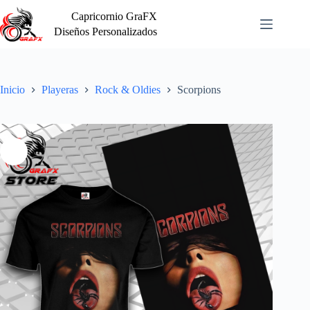
Saltar
Capricornio GraFX
al
contenido
Diseños Personalizados
Inicio
Playeras
Rock & Oldies
Scorpions