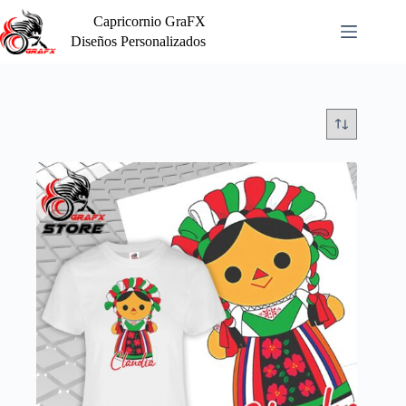
Saltar
Capricornio GraFX
al
contenido
Diseños Personalizados