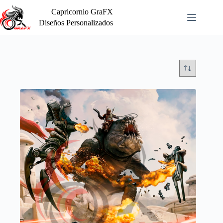
Saltar
Capricornio GraFX
al
contenido
Diseños Personalizados