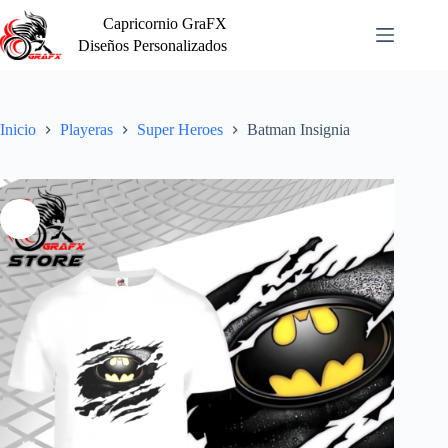
Saltar
Capricornio GraFX
al
contenido
Diseños Personalizados
Inicio
Playeras
Super Heroes
Batman Insignia