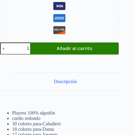
Batman
Añadir al carrito
Insignia
cantidad
Descripción
Playera 100% algodón
cuello redondo
30 colores para-Caballero
18 colores para-Dama
17 colores para-Jovenes