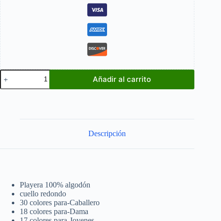
Spider
Añadir al carrito
Man
vs
Venom
cantidad
Descripción
Playera 100% algodón
cuello redondo
30 colores para-Caballero
18 colores para-Dama
17 colores para-Jovenes