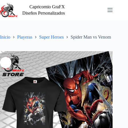
Saltar
Capricornio GraFX
al
contenido
Diseños Personalizados
Inicio
Playeras
Super Heroes
Spider Man vs Venom