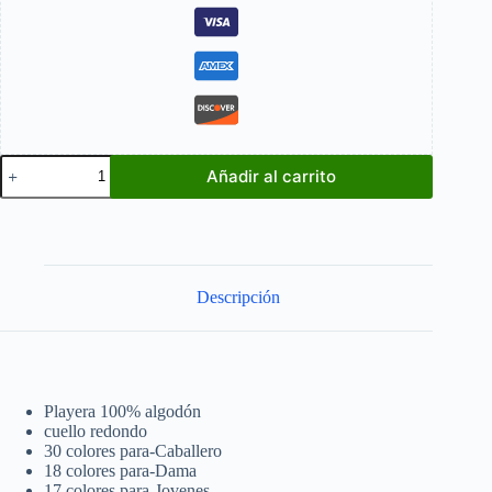
Beetlejuice
Añadir al carrito
Movie
cantidad
Descripción
Playera 100% algodón
cuello redondo
30 colores para-Caballero
18 colores para-Dama
17 colores para-Jovenes