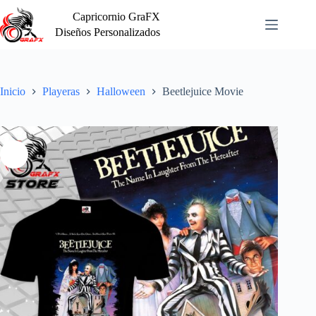
Saltar
Capricornio GraFX
al
contenido
Diseños Personalizados
Inicio
Playeras
Halloween
Beetlejuice Movie