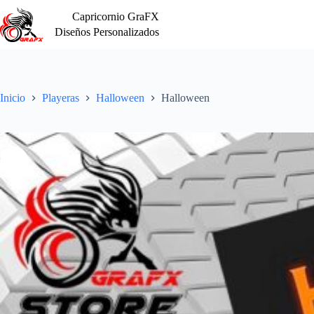
Saltar
Capricornio GraFX
al
contenido
Diseños Personalizados
Inicio
Playeras
Halloween
Halloween