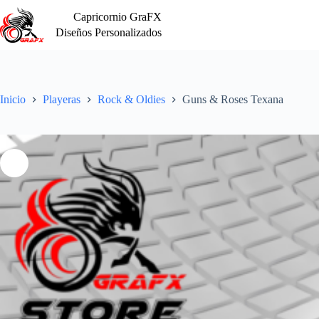
Saltar
Capricornio GraFX
al
contenido
Diseños Personalizados
Inicio
Playeras
Rock & Oldies
Guns & Roses Texana