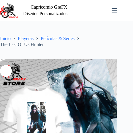
Saltar
Capricornio GraFX
al
contenido
Diseños Personalizados
Inicio
Playeras
Películas & Series
The Last Of Us Hunter