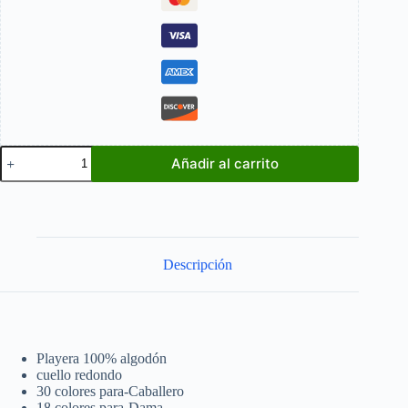
The
Añadir al carrito
Last
Of
Us
Hunter
cantidad
Descripción
Playera 100% algodón
cuello redondo
30 colores para-Caballero
18 colores para-Dama