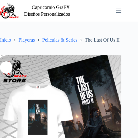
Saltar
Capricornio GraFX
al
contenido
Diseños Personalizados
Inicio
Playeras
Películas & Series
The Last Of Us II