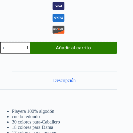
The
Añadir al carrito
Last
Of
Us
II
cantidad
Descripción
Playera 100% algodón
cuello redondo
30 colores para-Caballero
18 colores para-Dama
17 colores para-Jovenes